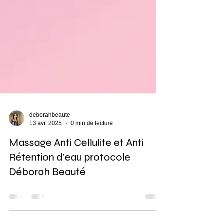
deborahbeaute
13 avr. 2025
0 min de lecture
Massage Anti Cellulite et Anti
Rétention d’eau protocole
Déborah Beauté