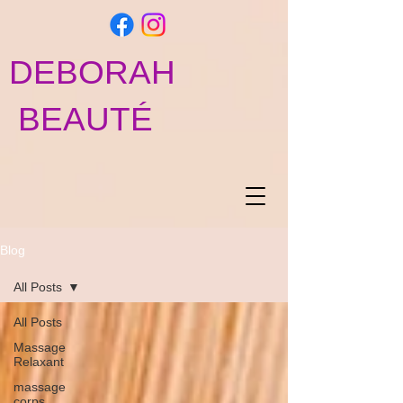
DEBORAH
BEAUTÉ
Blog
All Posts
All Posts
Massage
Relaxant
massage
corps