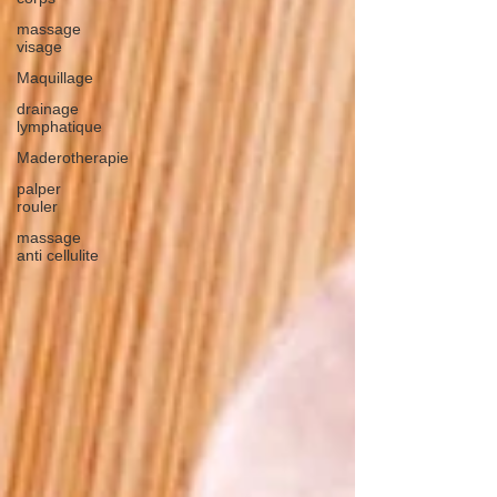
massage
visage
Maquillage
drainage
lymphatique
Maderotherapie
palper
rouler
massage
anti cellulite