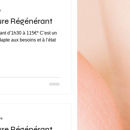
e
ure Régénérant
est un
pte aux besoins et à l’état
re
ure Régénérant