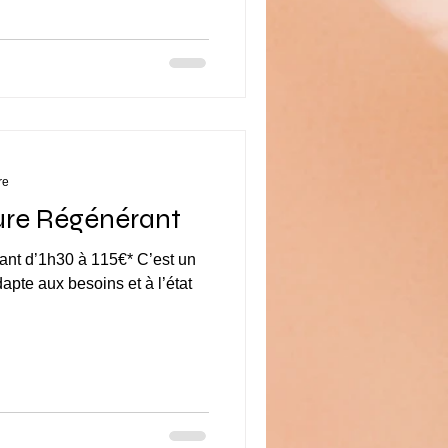
re
ure Régénérant
est un
pte aux besoins et à l’état