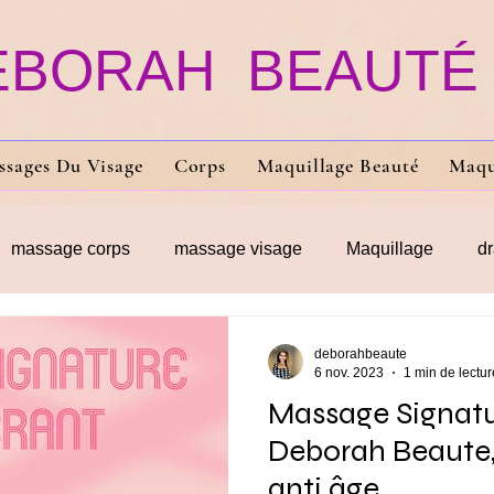
EBORAH BEAUTÉ
ssages Du Visage
Corps
Maquillage Beauté
Maqu
massage corps
massage visage
Maquillage
d
ler
massage anti cellulite
deborahbeaute
6 nov. 2023
1 min de lectur
Massage Signat
Deborah Beaute,
anti âge