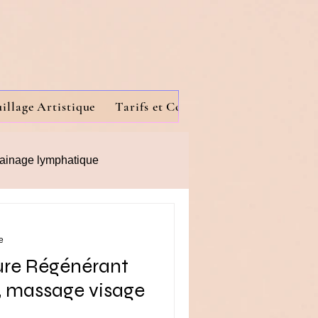
illage Artistique
Tarifs et Contact
Services
Gal
rainage lymphatique
e
ure Régénérant
 massage visage