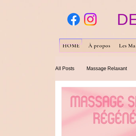
D
HOME
À propos
Les Ma
All Posts
Massage Relaxant
Maderotherapie
palper rou