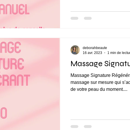
deborahbeaute
16 avr. 2023
1 min de lectu
Massage Signat
Massage Signature Régénérant d’1h30 à 115€* C’
massage sur mesure qui s’ada
de votre peau du moment....