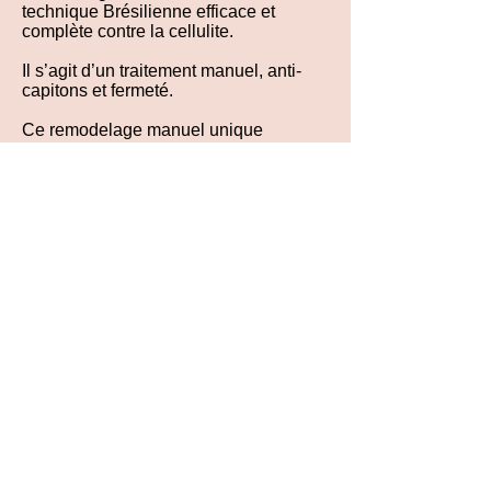
technique Brésilienne efficace et
complète contre la cellulite.
Il s’agit d’un traitement manuel, anti-
capitons et fermeté.
Ce remodelage manuel unique
associe le drainage et le palper-rouler,
permettant ainsi de masser, décoller et
drainer votre corps afin d'y déloger la
cellulite. Il apporte un réel bien-être
musculaire et général.
Les manœuvres minceur à la fois
drainantes et défibrosantes
ramollissent, délogent, décollent,
drainent et détruisent les amas
graisseux. Ce soin Brésilien relance la
production de collagène et d’élastine
et améliore La circulation lymphatique
et veineuse.
La qualité de votre peau s'améliore
visiblement dès les premières séances
en se raffermissant. L’aspect peau