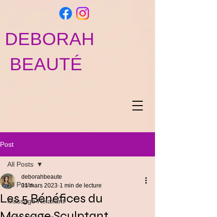
DEBORAH
BEAUTÉ
Post
All Posts
deborahbeaute
All Posts
31 mars 2023
1 min de lecture
Les 5 Bénéfices du
Massage Relaxant
Massage Sculptant